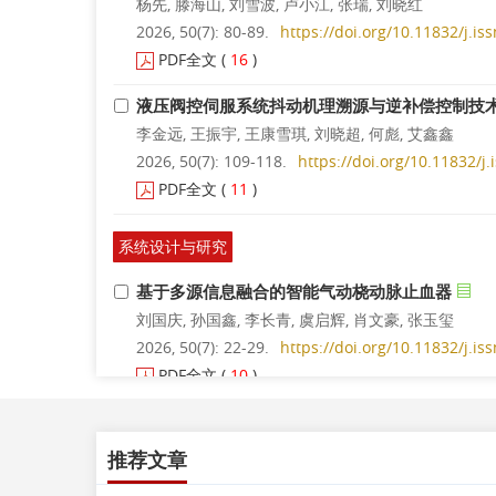
杨先, 滕海山, 刘雪波, 卢小江, 张瑞, 刘晓红
2026, 50(7): 80-89.
https://doi.org/10.11832/j.i
PDF全文
(
16
)
液压阀控伺服系统抖动机理溯源与逆补偿控制技
李金远, 王振宇, 王康雪琪, 刘晓超, 何彪, 艾鑫鑫
2026, 50(7): 109-118.
https://doi.org/10.11832/j
PDF全文
(
11
)
系统设计与研究
基于多源信息融合的智能气动桡动脉止血器
刘国庆, 孙国鑫, 李长青, 虞启辉, 肖文豪, 张玉玺
2026, 50(7): 22-29.
https://doi.org/10.11832/j.i
PDF全文
(
10
)
商用车齿轮变速箱导油护罩流场调控及强化润滑
柴博森, 任毅, 赵天一, 名校雨, 潘军, 刘春宝
推荐文章
2026, 50(7): 30-37.
https://doi.org/10.11832/j.i