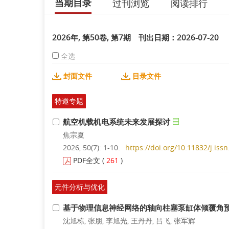
当期目录
过刊浏览
阅读排行
2026年, 第50卷, 第7期 刊出日期：2026-07-20
全选
封面文件
目录文件
特邀专题
航空机载机电系统未来发展探讨
焦宗夏
2026, 50(7): 1-10.
https://doi.org/10.11832/j.iss
PDF全文
(
261
)
元件分析与优化
基于物理信息神经网络的轴向柱塞泵缸体倾覆角
沈旭栋, 张朋, 李旭光, 王丹丹, 吕飞, 张军辉