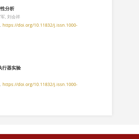
2022-01-21
特性分析
守军, 刘会祥
《液压与气动》荣获2021年度中国机械工业科
5.
https://doi.org/10.11832/j.issn.1000-
学技术奖三等奖
2021-11-11
第十二届全国流体传动与控制学术会议征稿通
知
2021-10-29
执行器实验
关于本刊近期发现的学术不端行为的严正通告
2021-09-10
3.
https://doi.org/10.11832/j.issn.1000-
《液压与气动》2022特种流控技术专刊征稿通
知
2021-09-10