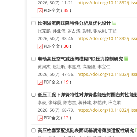
2026, 50(7): 11-21.
https://doi.org/10.11832/j.i
PDF全文
(
35
)
比例溢流阀压降特性分析及优化设计
张克鹏, 孙亚伟, 罗占涛, 彭锋, 张成刚, 丁超
2026, 50(7): 38-46.
https://doi.org/10.11832/j.i
PDF全文
(
30
)
电动高压空气减压阀模糊PID压力控制研究
黄河杰, 赵祉昕, 李嘉成, 高隆隆, 李宝仁
2026, 50(7): 47-56.
https://doi.org/10.11832/j.i
PDF全文
(
19
)
低压工况下弹簧特性对弹簧蓄能密封圈密封性能
李兢, 张锦霞, 陈志杰, 蒋孙建, 林恺佳, 应之歌
2026, 50(7): 68-79.
https://doi.org/10.11832/j.i
PDF全文
(
12
)
高压柱塞泵配流副表面碳基润滑薄膜适配性研究