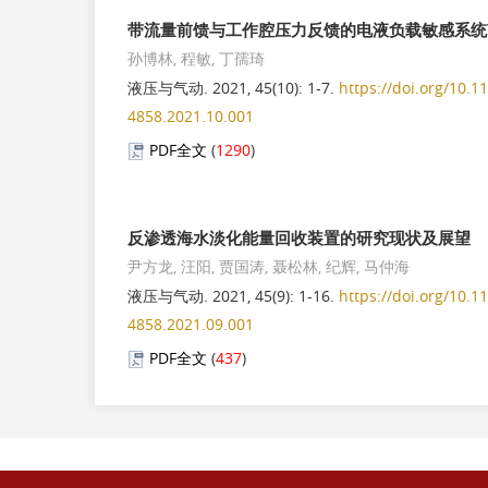
PDF全文
(
5
)
带流量前馈与工作腔压力反馈的电液负载敏感系统
双控式液压凿岩机一级缓冲腔超压现象分析
孙博林, 程敏, 丁孺琦
王建森, 杨广胜, 刘少君, 冯怀, 文永强
液压与气动. 2021, 45(10): 1-7.
https://doi.org/10.1
2026, 50(7): 57-67.
https://doi.org/10.11832/j.i
4858.2021.10.001
PDF全文
(
14
)
PDF全文
(
1290
)
基于神经网络的列车空气制动系统压力波预测模
彭新平, 蔡宇祥, 刘义鑫, 肖康平, 倪文波, 王雪梅
2026, 50(7): 90-100.
https://doi.org/10.11832/j.
反渗透海水淡化能量回收装置的研究现状及展望
PDF全文
(
6
)
尹方龙, 汪阳, 贾国涛, 聂松林, 纪辉, 马仲海
液压与气动. 2021, 45(9): 1-16.
https://doi.org/10.1
基于梁理论的民机管路振动幅值研究
4858.2021.09.001
牛文亮, 许一帆, 李明杰, 欧阳小平
PDF全文
(
437
)
2026, 50(7): 101-108.
https://doi.org/10.11832/j
PDF全文
(
10
)
基于障碍李雅普诺夫函数的电液伺服分数阶反步
郑新洋, 孙春耕, 孙泽宇